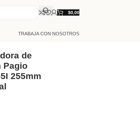
$
0,00
TRABAJA CON NOSOTROS
le
adora de
 Pagio
55I 255mm
al