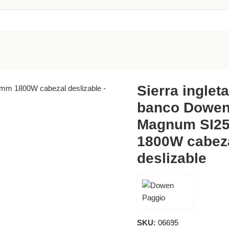
anco Dowen Pagio Magnum SI255I 255mm 1800W cabezal deslizab
Sierra inglet
banco Dowen
Magnum SI2
1800W cabez
deslizable
SKU:
06695