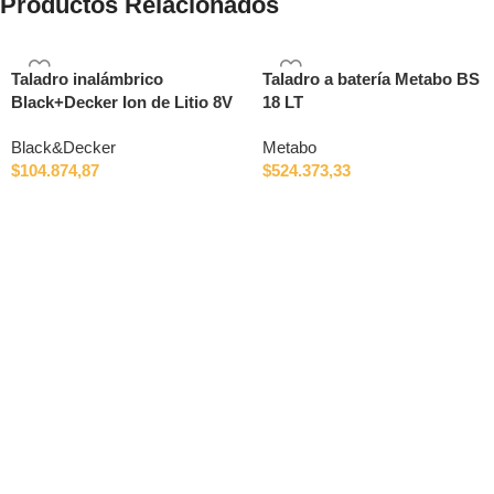
Productos Relacionados
Taladro inalámbrico
Taladro a batería Metabo BS
Black+Decker Ion de Litio 8V
18 LT
Black&Decker
Metabo
$
104.874,87
$
524.373,33