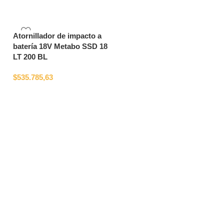
Atornillador de impacto a
batería 18V Metabo SSD 18
LT 200 BL
$
535.785,63
AGOTADO
Compresor de aire vertical
1.3 HP C/SECO
$
252.407,28