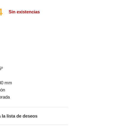
4
Sin existencias
5º
130 mm
ión
orada
 la lista de deseos