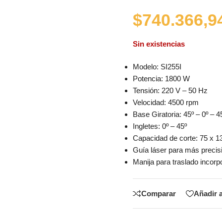
$
740.366,9
Sin existencias
Modelo: SI255I
Potencia: 1800 W
Tensión: 220 V – 50 Hz
Velocidad: 4500 rpm
Base Giratoria: 45º – 0º – 4
Ingletes: 0º – 45º
Capacidad de corte: 75 x 
Guía láser para más precis
Manija para traslado incorp
Comparar
Añadir a