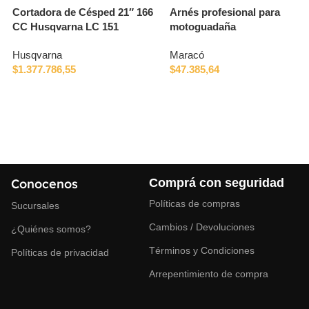
Cortadora de Césped 21″ 166
Arnés profesional para
CC Husqvarna LC 151
motoguadaña
Husqvarna
Maracó
$
1.377.786,55
$
47.385,64
Conocenos
Comprá con seguridad
Políticas de compras
Sucursales
Cambios / Devoluciones
¿Quiénes somos?
Términos y Condiciones
Políticas de privacidad
Arrepentimiento de compra