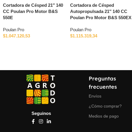
Cortadora de Césped 21″ 140
Cortadora de Césped
CC Poulan Pro Motor B&S
Autopropulsada 21″ 140 CC
550E
Poulan Pro Motor B&S 550EX
Poulan Pro
Poulan Pro
$
1.047.120,53
$
1.115.319,34
Preguntas
frecuentes
Envíos
¿Cómo comprar?
Seguinos
Medios de pago