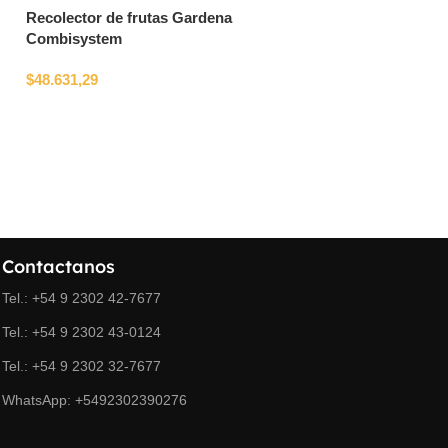
Recolector de frutas Gardena
Motosierra Maracó 3840 16
Combisystem
38 cc 1,7 HP Uso Doméstico
Hobby
$
48.631,29
Maracó
$
147.848,34
Contactanos
Tel.: +54 9 2302 42-7677
Tel.: +54 9 2302 43-0124
Tel.: +54 9 2302 32-7677
WhatsApp: +5492302390276