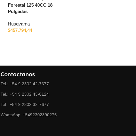
Forestal 125 40CC 18
superficies Gardena Boogi
Pulgadas
Classic
Husqvarna
Gardena
$
457.794,44
$
37.444,79
Contactanos
Tel.: +54 9 2302 42-7677
Tel.: +54 9 2302 43-0124
Tel.: +54 9 2302 32-7677
WhatsApp: +5492302390276