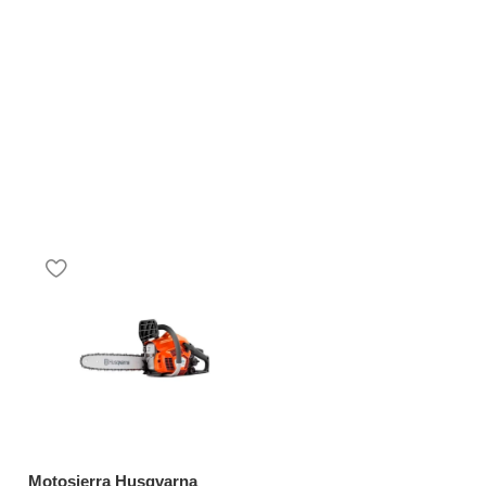
Motosierra Husqvarna
Aspersor difusor de 6