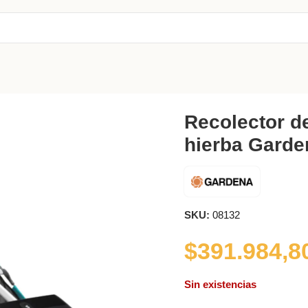
a Gardena
Recolector d
hierba Garde
SKU:
08132
$
391.984,8
Sin existencias