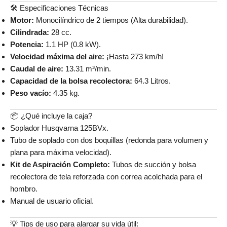
🛠️ Especificaciones Técnicas
Motor:
Monocilíndrico de 2 tiempos (Alta durabilidad).
Cilindrada:
28 cc.
Potencia:
1.1 HP (0.8 kW).
Velocidad máxima del aire:
¡Hasta 273 km/h!
Caudal de aire:
13.31 m³/min.
Capacidad de la bolsa recolectora:
64.3 Litros.
Peso vacío:
4.35 kg.
📦 ¿Qué incluye la caja?
Soplador Husqvarna 125BVx.
Tubo de soplado con dos boquillas (redonda para volumen y
plana para máxima velocidad).
Kit de Aspiración Completo:
Tubos de succión y bolsa
recolectora de tela reforzada con correa acolchada para el
hombro.
Manual de usuario oficial.
💡 Tips de uso para alargar su vida útil: