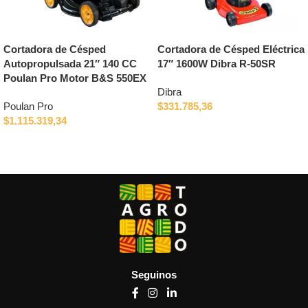
Cortadora de Césped
Cortadora de Césped Eléctrica
Autopropulsada 21″ 140 CC
17″ 1600W Dibra R-50SR
Poulan Pro Motor B&S 550EX
Dibra
Poulan Pro
$
331.785,36
$
1.115.319,34
Añadir al carrito
Añadir al carrito
Seguinos