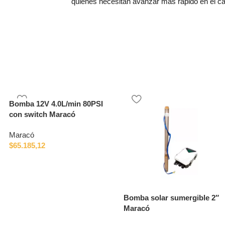
quienes necesitan avanzar más rápido en el ca
Bomba 12V 4.0L/min 80PSI
con switch Maracó
Maracó
$
65.185,12
Bomba solar sumergible 2″
Maracó