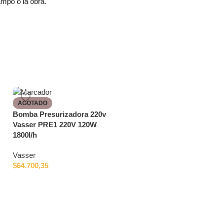
mpo o la obra.
AGOTADO
Bomba Presurizadora 220v
Vasser PRE1 220V 120W
1800l/h
Vasser
$
64.700,35
Bomba 12V 17L/m viton 40
PSI Maracó