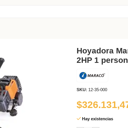
ó 52cc 2HP 1 persona
Hoyadora Ma
2HP 1 perso
SKU:
12-35-000
$
326.131,4
Hay existencias