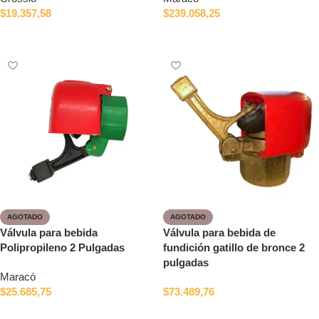
$
19.357,58
$
239.058,25
Añadir al carrito
Añadir al carrito
AGOTADO
AGOTADO
Válvula para bebida
Válvula para bebida de
Polipropileno 2 Pulgadas
fundición gatillo de bronce 2
pulgadas
Maracó
$
25.685,75
$
73.489,76
Leer más
Leer más