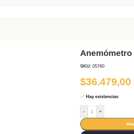
Anemómetro d
SKU:
05760
$
36.479,00
Hay existencias
-
+
Añad