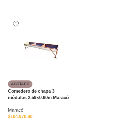
AGOTADO
AGOTADO
Comedero de chapa 3
Chipeadora Trituradora
módulos 2.59×0.60m Maracó
Maracó 15 HP – 10 x 31 cm
Maracó
Maracó
$
164.978,60
$
2.765.330,57