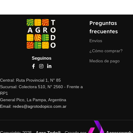
Preguntas
frecuentes
Envíos
¿Cómo comprar?
Seguinos
Medios de pago
Central: Ruta Provincial 1, N° 85
Sucursal: Colectora 510, N° 2560 - Frente a
RP1
General Pico, La Pampa, Argentina
Email: redes@agrotodopico.com.ar
Copyrights 2025 -
Agro Todo®
- Creado por
Accesswork 