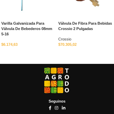
Varilla Galvanizada Para
Válvula De Fibra Para Bebidas
Válvula De Bebederos 08mm
Crossio 2 Pulgadas
5-16
Crossio
$
6.174,63
$
70.305,02
Añadir al carrito
Añadir al carrito
Seguinos