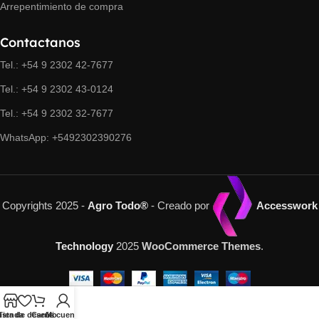
Arrepentimiento de compra
Contactanos
Tel.: +54 9 2302 42-7677
Tel.: +54 9 2302 43-0124
Tel.: +54 9 2302 32-7677
WhatsApp: +5492302390276
Copyrights 2025 -
Agro Todo®
- Creado por
Accesswork
Technology
2025
WooCommerce Themes
.
ista de deseos
Tienda
Carrito
Mi cuenta