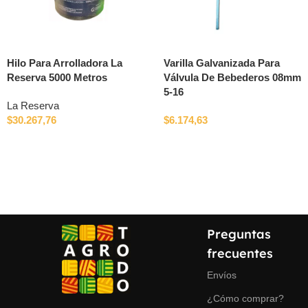
Hilo Para Arrolladora La
Varilla Galvanizada Para
Reserva 5000 Metros
Válvula De Bebederos 08mm
5-16
La Reserva
$
30.267,76
$
6.174,63
Preguntas
frecuentes
Envíos
¿Cómo comprar?