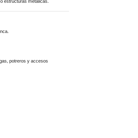
o estructuras metálicas.
anca.
gas, potreros y accesos