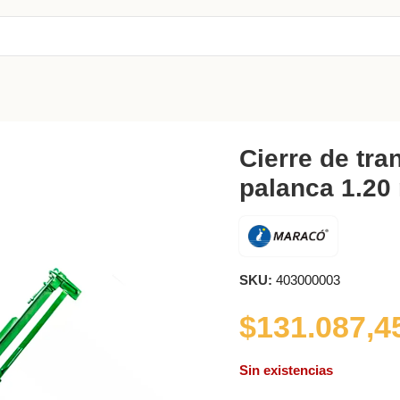
n a palanca 1.20 mts hierro
Cierre de tra
palanca 1.20 
SKU:
403000003
$
131.087,4
Sin existencias