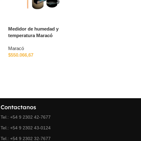
Boya flotante de fibra
Crossio 2″a 3″
$
56.094,80
Medidor de humedad y
temperatura Maracó
Maracó
$
550.066,67
Contactanos
Tel.: +54 9 2302 42-7677
Tel.: +54 9 2302 43-0124
Tel.: +54 9 2302 32-7677