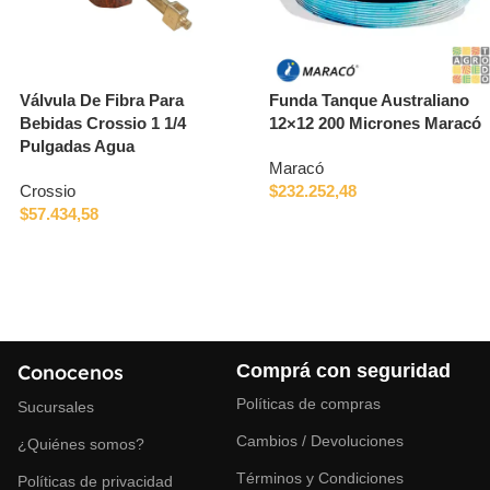
Válvula De Fibra Para
Funda Tanque Australiano
Bebidas Crossio 1 1/4
12×12 200 Micrones Maracó
Pulgadas Agua
Maracó
Crossio
$
232.252,48
$
57.434,58
Conocenos
Comprá con seguridad
Políticas de compras
Sucursales
Cambios / Devoluciones
¿Quiénes somos?
Términos y Condiciones
Políticas de privacidad