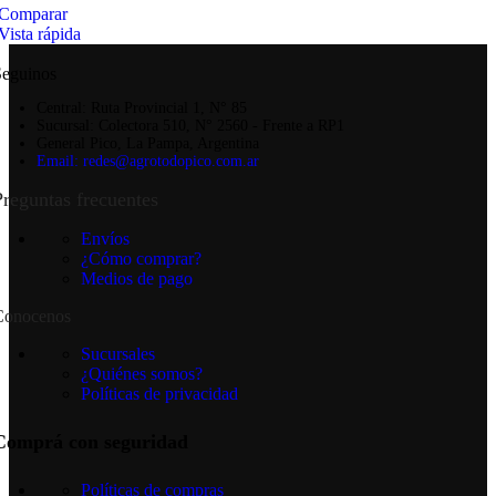
Comparar
Vista rápida
Seguinos
Central: Ruta Provincial 1, N° 85
Sucursal: Colectora 510, N° 2560 - Frente a RP1
General Pico, La Pampa, Argentina
Email: redes@agrotodopico.com.ar
Preguntas frecuentes
Envíos
¿Cómo comprar?
Medios de pago
Conocenos
Sucursales
¿Quiénes somos?
Políticas de privacidad
Comprá con seguridad
Políticas de compras