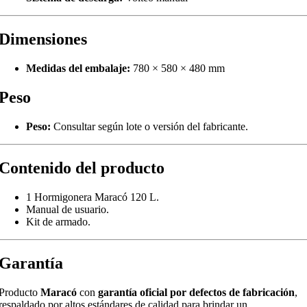
Dimensiones
Medidas del embalaje:
780 × 580 × 480 mm
Peso
Peso:
Consultar según lote o versión del fabricante.
Contenido del producto
1 Hormigonera Maracó 120 L.
Manual de usuario.
Kit de armado.
Garantía
Producto
Maracó
con
garantía oficial por defectos de fabricación
,
respaldado por altos estándares de calidad para brindar un