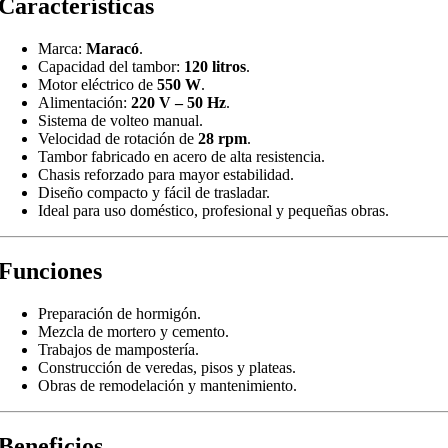
Características
Marca:
Maracó
.
Capacidad del tambor:
120 litros
.
Motor eléctrico de
550 W
.
Alimentación:
220 V – 50 Hz
.
Sistema de volteo manual.
Velocidad de rotación de
28 rpm
.
Tambor fabricado en acero de alta resistencia.
Chasis reforzado para mayor estabilidad.
Diseño compacto y fácil de trasladar.
Ideal para uso doméstico, profesional y pequeñas obras.
Funciones
Preparación de hormigón.
Mezcla de mortero y cemento.
Trabajos de mampostería.
Construcción de veredas, pisos y plateas.
Obras de remodelación y mantenimiento.
Beneficios