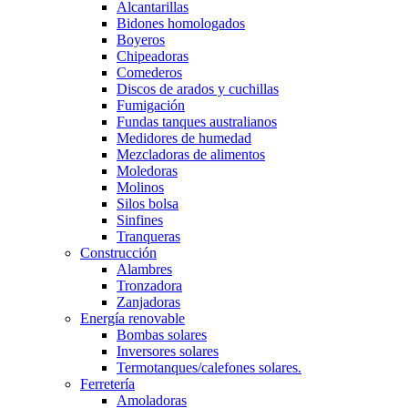
Alcantarillas
Bidones homologados
Boyeros
Chipeadoras
Comederos
Discos de arados y cuchillas
Fumigación
Fundas tanques australianos
Medidores de humedad
Mezcladoras de alimentos
Moledoras
Molinos
Silos bolsa
Sinfines
Tranqueras
Construcción
Alambres
Tronzadora
Zanjadoras
Energía renovable
Bombas solares
Inversores solares
Termotanques/calefones solares.
Ferretería
Amoladoras