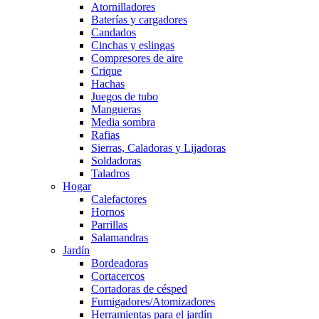
Atornilladores
Baterías y cargadores
Candados
Cinchas y eslingas
Compresores de aire
Crique
Hachas
Juegos de tubo
Mangueras
Media sombra
Rafias
Sierras, Caladoras y Lijadoras
Soldadoras
Taladros
Hogar
Calefactores
Hornos
Parrillas
Salamandras
Jardín
Bordeadoras
Cortacercos
Cortadoras de césped
Fumigadores/Atomizadores
Herramientas para el jardín