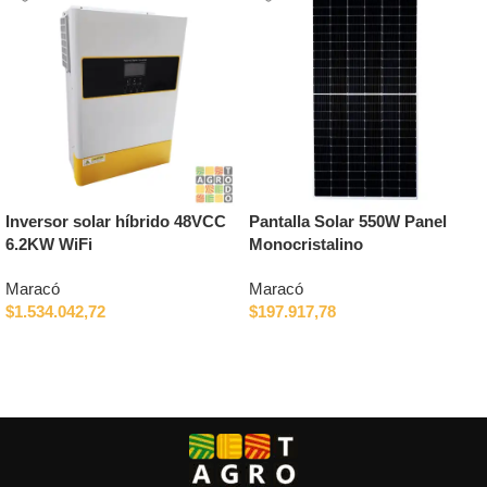
Inversor solar híbrido 48VCC
Pantalla Solar 550W Panel
6.2KW WiFi
Monocristalino
Maracó
Maracó
$
1.534.042,72
$
197.917,78
Añadir al carrito
Añadir al carrito