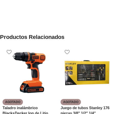
Productos Relacionados
AGOTADO
AGOTADO
Taladro inalámbrico
Juego de tubos Stanley 176
Black+Decker Ion de Litio
piezas 3/8″ 1/2″ 1/4″