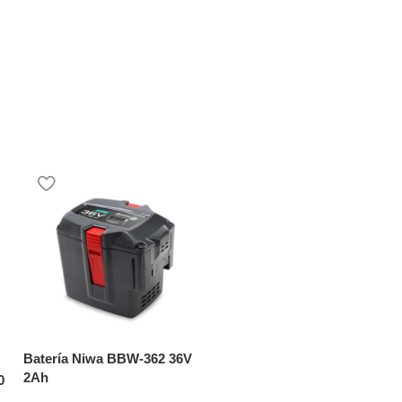
Batería Niwa BBW-362 36V
Cargador de batería NIWA
2Ah
BLW-036
0