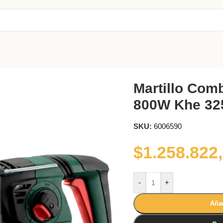
W Khe 3251 Metabo
Martillo Com
800W Khe 32
SKU:
6006590
$
1.258.822
-
+
Añad