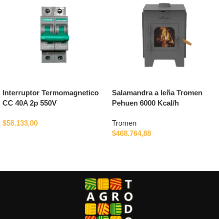
Interruptor Termomagnetico
Salamandra a leña Tromen
CC 40A 2p 550V
Pehuen 6000 Kcal/h
$
58.133,00
Tromen
$
468.764,88
Añadir al carrito
Añadir al carrito