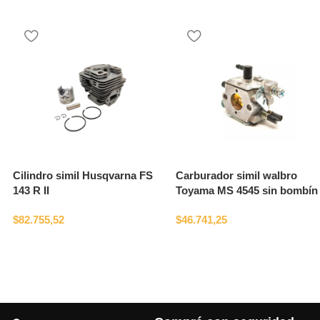
Cilindro simil Husqvarna FS
Carburador simil walbro
143 R II
Toyama MS 4545 sin bombín
$
82.755,52
$
46.741,25