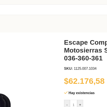
rras Stihl 034-036-360-361
Escape Comp
Motosierras S
036-360-361
SKU:
1125.007.1034
$
62.176,58
Hay existencias
-
+