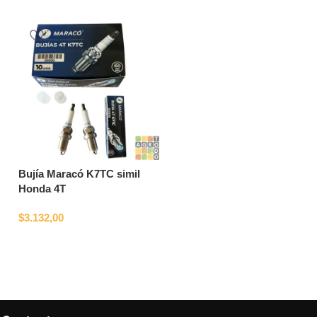
Bujía Maracó K7TC simil
Cigüeñal con biela FS símil
Honda 4T
Toyama
$
3.132,00
$
43.787,21