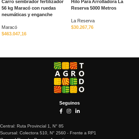
Carro sembrador fertilizador
Hilo Para Arrolladora La
56 kg Maracó con ruedas
Reserva 5000 Metros
neumáticas y enganche
La Reserva
Maracó
$
30.267,76
$
463.047,16
Añadir al carrito
Añadir al carrito
Seguinos
Central: Ruta Provincial 1, N° 85
Sucursal: Colectora 510, N° 2560 - Frente a RP1