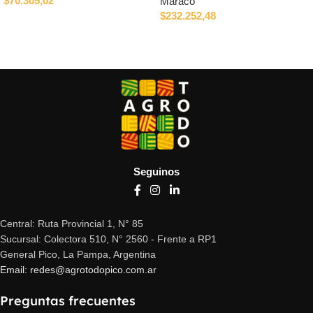
$
70.305,02
Maracó
$
232.252,48
Añadir al carrito
Leer más
Seguinos
Central: Ruta Provincial 1, N° 85
Sucursal: Colectora 510, N° 2560 - Frente a RP1
General Pico, La Pampa, Argentina
Email: redes@agrotodopico.com.ar
Preguntas frecuentes