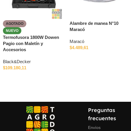
Alambre de manea N°10
AGOTADO
Maracó
NUEVO
Termofusora 1800W Dowen
Maracó
Pagio con Maletín y
$
4.489,61
Accesorios
Black&Decker
$
109.180,11
Preguntas
frecuentes
Envíos