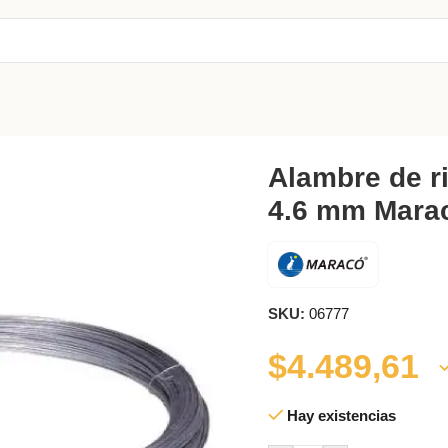
8 4.6 mm Maracó
Alambre de r
4.6 mm Mara
SKU:
06777
$
4.489,61
Hay existencias