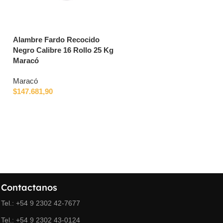
Alambre Fardo Recocido
Aspersor difusor de 6
Negro Calibre 16 Rollo 25 Kg
superficies Gardena Boogi
Maracó
Classic
Maracó
Gardena
$
147.681,90
$
37.444,79
Contactanos
Tel.: +54 9 2302 42-7677
Tel.: +54 9 2302 43-0124