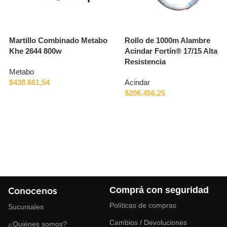
Martillo Combinado Metabo
Rollo de 1000m Alambre
Khe 2644 800w
Acindar Fortín® 17/15 Alta
Resistencia
Metabo
$
438.661,54
Acindar
$
206.456,25
Conocenos
Comprá con seguridad
Políticas de compras
Sucursales
Cambios / Devoluciones
¿Quiénes somos?