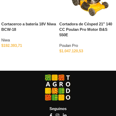
Cortacerco a batería 18V Niwa
Cortadora de Césped 21″ 140
BCW-18
CC Poulan Pro Motor B&S
550E
Niwa
$
192.393,71
Poulan Pro
$
1.047.120,53
Añadir al carrito
Añadir al carrito
Seguinos