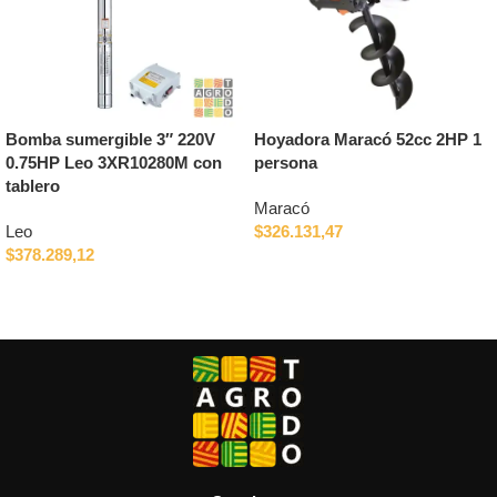
Bomba sumergible 3″ 220V
Hoyadora Maracó 52cc 2HP 1
0.75HP Leo 3XR10280M con
persona
tablero
Maracó
Leo
$
326.131,47
$
378.289,12
Añadir al carrito
Añadir al carrito